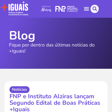
Blog
Fique por dentro das últimas notícias do
+Iguais!
Notícias
FNP e Instituto Alziras lançam
Segundo Edital de Boas Práticas
+Iguais